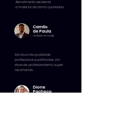
Atendimento excelente
e material de ótima qualidade.
Camilo
de Paula
Avaliação do Google
Estrutura de qualidade,
profissionais qualificados. Um
show de profissionalismo, super
recomendo.
Dione
Pacheco
Avaliação do Google
Foi top...