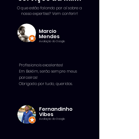
O que estão falando por aí sobre a
nossa expertise? Vem conferir!
Marcio
Mendes
Avaliação do Google
Profissionais excelentes!
Em Belém, serão sempre meus
parceiros!
Obrigado por tudo, queridos.
Fernandinho
Vibes
Avaliação do Google