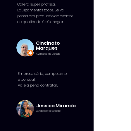
Galera super profissa.
Equipamentos toops. Se vc
pensa em produção de eventos
de qualidade é só chegar!
Cincinato
Marques
Avaliação do Google
Empresa séria, competente
e pontual.
Vale a pena contratar.
Jessica Miranda
Avaliação do Google