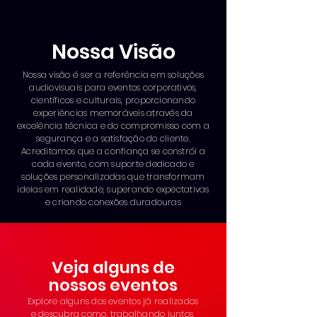
Nossa Visão
Nossa visão é ser a referência em soluções
audiovisuais para eventos corporativos,
científicos e culturais, proporcionando
experiências memoráveis através da
excelência técnica e do compromisso com a
segurança e a satisfação do cliente.
Acreditamos que a confiança se constrói a
cada evento, com suporte dedicado e
soluções personalizadas que transformam
ideias em realidade, superando expectativas
e criando conexões duradouras
Veja alguns de
nossos eventos
Explore alguns dos eventos já realizados
e descubra como, trabalhando juntos,