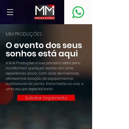
M.M PRODUÇÕES
O evento dos seus
sonhos está aqui
A M.M Produções é sua parceira ideal para
transformar qualquer evento em uma
experiência única. Com anos de mercado,
oferecemos locação de equipamentos
audiovisuais de ponta, transmissão ao vivo, e
uma equipe especializada.
Solicitar Orçamento