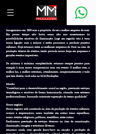
I
nauguramos em 2003 com o propósito de ser a melhor empresa de som.
Em pouco tempo não havia como não nos conectarmos às
possibilidades criativas da iluminação. Logo em seguida veio à tona
nossa ligação com a música e então passamos a produzir projetos
culturais. Hoje estamos entre as melhores empresas do Pará na área de
produção técnica de eventos, tendo provado nossa força em pequenos e
grandes eventos impecáveis.
Da mínima à máxima complexidade, estamos sempre prontos para
cumprir à risca nosso compromisso com seu evento. O melhor som, a
melhor luz, a melhor estrutura, atendimento, comprometimento e tudo
que tem direito, você acha na M.M Produções.
Missão
“Contribuir para o desenvolvimento social na região, prestando serviços
tecnológicos e criativos de forma humanizada, atuando com extremo
profissionalismo, buscando constante superação do termo qualidade.”
Nosso negócio
Nosso negocio está assentado na área de produção de eventos culturais,
sociais e empresariais, como também em outras áreas específicas,
como: eventos religiosos, políticos, científicos, entre outros.
Realizamos prestação de serviços técnicos na área de sonorização,
iluminação, imagem e estruturas diversas.
Atuamos ainda com grande know-how na criação e produção de