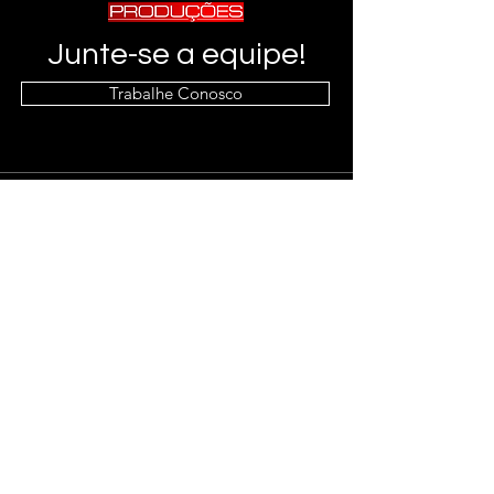
Junte-se a equipe!
Trabalhe Conosco
Info
(91) 8360-4112
Endereço
Av. João Paulo II, 1762 - Castanheira,
Belém - PA,
66095-495
Siga
Facebook