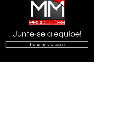
Junte-se a equipe!
Trabalhe Conosco
Info
(91) 8360-4112
Endereço
Av. João Paulo II, 1762 - Castanheira,
Belém - PA,
66095-495